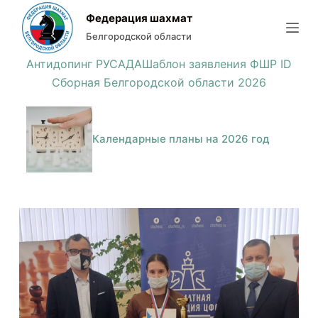
П
Федерация шахмат
е
Белгородской области
р
Антидопинг РУСАДА
Шаблон заявления ФШР ID
е
Сборная Белгородской области 2026
й
т
и
Календарные планы на 2026 год
к
с
у
т
и