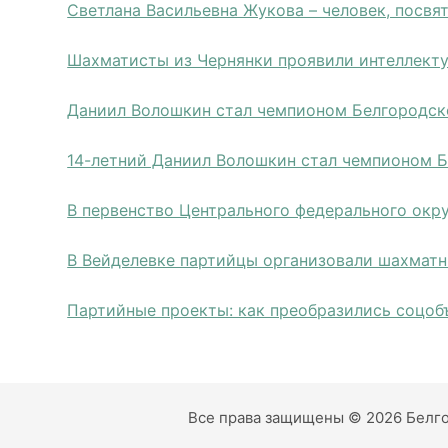
Светлана Васильевна Жукова – человек, посв
Шахматисты из Чернянки проявили интеллект
Даниил Волошкин стал чемпионом Белгородск
14-летний Даниил Волошкин стал чемпионом 
В первенство Центрального федерального окру
В Вейделевке партийцы организовали шахматн
Партийные проекты: как преобразились соцоб
Все права защищены © 2026 Белго