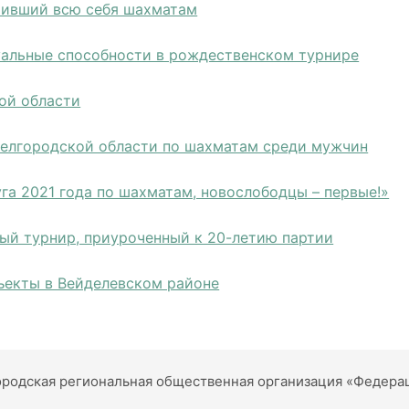
ятивший всю себя шахматам
уальные способности в рождественском турнире
ой области
Белгородской области по шахматам среди мужчин
га 2021 года по шахматам, новослободцы – первые!»
ый турнир, приуроченный к 20-летию партии
ъекты в Вейделевском районе
родская региональная общественная организация «Федера