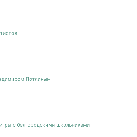
атистов
ладимиром Поткиным
 игры с белгородскими школьниками