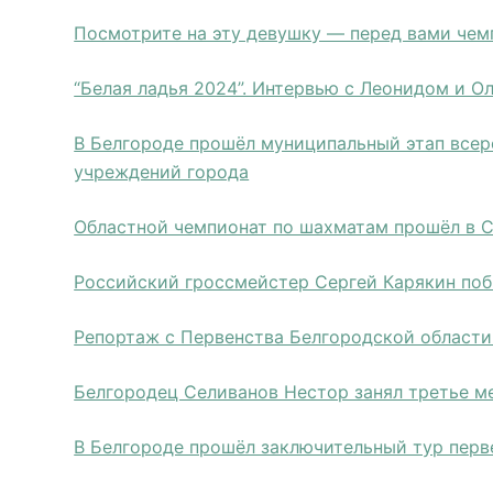
Посмотрите на эту девушку — перед вами че
“Белая ладья 2024”. Интервью с Леонидом и О
В Белгороде прошёл муниципальный этап все
учреждений города
Областной чемпионат по шахматам прошёл в 
Российский гроссмейстер Сергей Карякин поб
Репортаж с Первенства Белгородской области
Белгородец Селиванов Нестор занял третье ме
В Белгороде прошёл заключительный тур перв