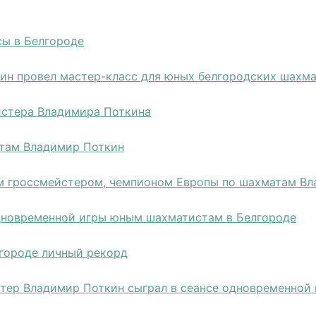
сы в Белгороде
н провел мастер-класс для юных белгородских шахм
йстера Владимира Поткина
атам Владимир Поткин
ым гроссмейстером, чемпионом Европы по шахматам В
дновременной игры юным шахматистам в Белгороде
городе личный рекорд
тер Владимир Поткин сыграл в сеансе одновременной