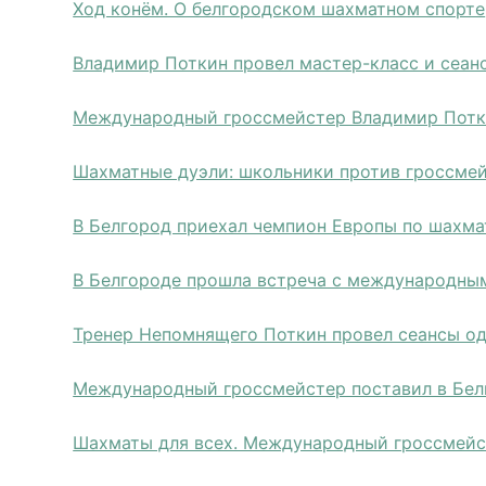
Ход конём. О белгородском шахматном спорте
Владимир Поткин провел мастер-класс и сеан
Международный гроссмейстер Владимир Потки
Шахматные дуэли: школьники против гроссме
В Белгород приехал чемпион Европы по шахм
В Белгороде прошла встреча с международн
Тренер Непомнящего Поткин провел сеансы о
Международный гроссмейстер поставил в Бел
Шахматы для всех. Международный гроссмейс