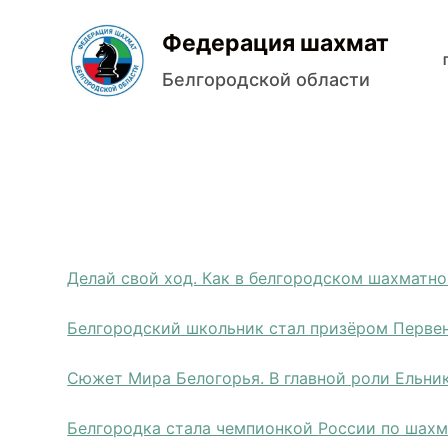
П
Федерация шахмат
е
р
Белгородской области
е
й
т
и
к
с
у
Делай свой ход. Как в белгородском шахматно
т
и
Белгородский школьник стал призёром Перве
Сюжет Мира Белогорья. В главной роли Ельни
Белгородка стала чемпионкой России по шах