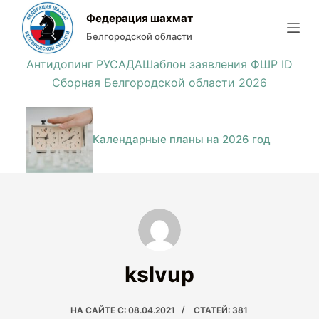
П
Федерация шахмат
е
Белгородской области
р
Антидопинг РУСАДА
Шаблон заявления ФШР ID
е
Сборная Белгородской области 2026
й
т
и
Календарные планы на 2026 год
к
с
у
т
и
kslvup
НА САЙТЕ С: 08.04.2021
СТАТЕЙ: 381