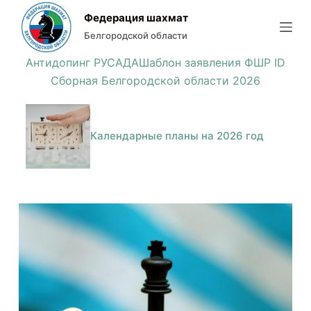
П
Федерация шахмат
е
Белгородской области
р
Антидопинг РУСАДА
Шаблон заявления ФШР ID
е
Сборная Белгородской области 2026
й
т
и
Календарные планы на 2026 год
к
с
у
т
и