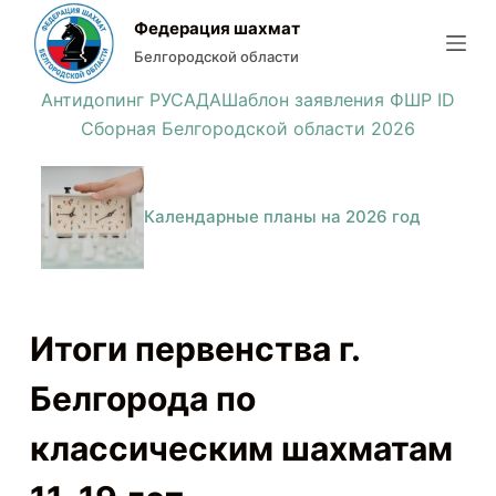
П
Федерация шахмат
е
Белгородской области
р
Антидопинг РУСАДА
Шаблон заявления ФШР ID
е
Сборная Белгородской области 2026
й
т
и
Календарные планы на 2026 год
к
с
у
т
Итоги первенства г.
и
Белгорода по
классическим шахматам