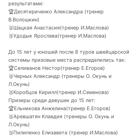
результатами:
🏆Десятириченко Александра (тренер
В.Волошкин)
🥈Шацкая Анастасия(тренер И.Маслова)
🥉Удодык Ярослава(тренер И.Маслова)
До 15 лет у юношей после 8 туров швейцарской
системы призовые места распределились так:
🏆Селиванов Нестор(тренер Е.Егоров)
🥈Черных Александр (тренеры О. Окунь и
Л.Окунь)
🥉Коробцов Кирилл(тренер И.Семенова)
Призеры среди девушек до 15 лет:
🏆Ельникова Анжелина(тренер Е.Егоров)
🥈Аревшатян Клавдия (тренеры О. Окунь и
Л.Окунь)
🥉Пилипенко Елизавета (тренер И.Маслова)