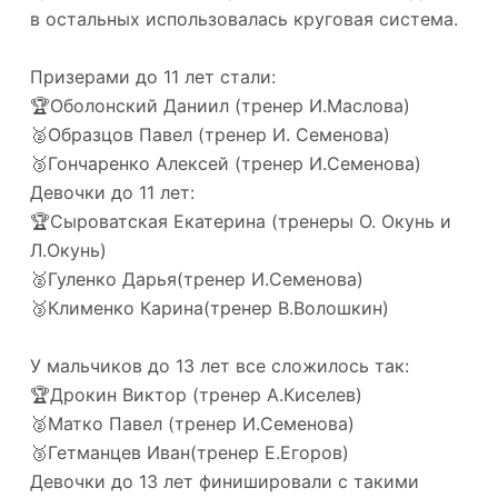
в остальных использовалась круговая система.
Призерами до 11 лет стали:
🏆Оболонский Даниил (тренер И.Маслова)
🥈Образцов Павел (тренер И. Семенова)
🥉Гончаренко Алексей (тренер И.Семенова)
Девочки до 11 лет:
🏆Сыроватская Екатерина (тренеры О. Окунь и
Л.Окунь)
🥈Гуленко Дарья(тренер И.Семенова)
🥉Клименко Карина(тренер В.Волошкин)
У мальчиков до 13 лет все сложилось так:
🏆Дрокин Виктор (тренер А.Киселев)
🥈Матко Павел (тренер И.Семенова)
🥉Гетманцев Иван(тренер Е.Егоров)
Девочки до 13 лет финишировали с такими