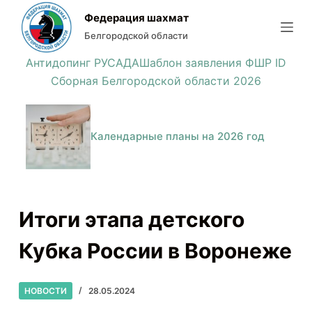
П
Федерация шахмат
е
Белгородской области
р
Антидопинг РУСАДА
Шаблон заявления ФШР ID
е
Сборная Белгородской области 2026
й
т
и
Календарные планы на 2026 год
к
с
у
т
Итоги этапа детского
и
Кубка России в Воронеже
НОВОСТИ
28.05.2024