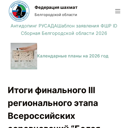
П
Федерация шахмат
е
Белгородской области
р
Антидопинг РУСАДА
Шаблон заявления ФШР ID
е
Сборная Белгородской области 2026
й
т
и
Календарные планы на 2026 год
к
с
у
т
Итоги финального III
и
регионального этапа
Всероссийских