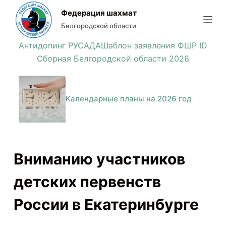
П
Федерация шахмат
е
Белгородской области
р
Антидопинг РУСАДА
Шаблон заявления ФШР ID
е
Сборная Белгородской области 2026
й
т
и
Календарные планы на 2026 год
к
с
у
т
Вниманию участников
и
детских первенств
России в Екатеринбурге