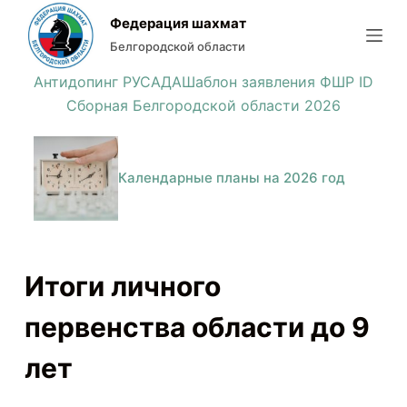
П
Федерация шахмат
е
Белгородской области
р
Антидопинг РУСАДА
Шаблон заявления ФШР ID
е
Сборная Белгородской области 2026
й
т
и
Календарные планы на 2026 год
к
с
у
т
Итоги личного
и
первенства области до 9
лет