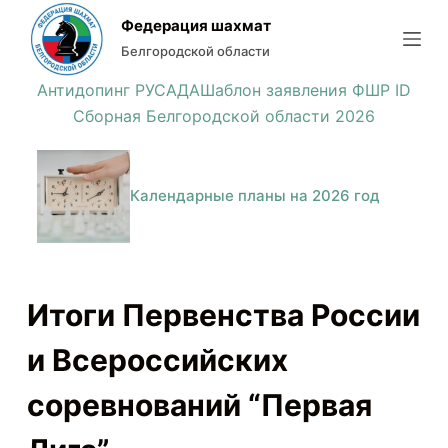
П
Федерация шахмат
е
Белгородской области
р
Антидопинг РУСАДА
Шаблон заявления ФШР ID
е
Сборная Белгородской области 2026
й
т
и
Календарные планы на 2026 год
к
с
у
т
Итоги Первенства России
и
и Всероссийских
соревнований “Первая