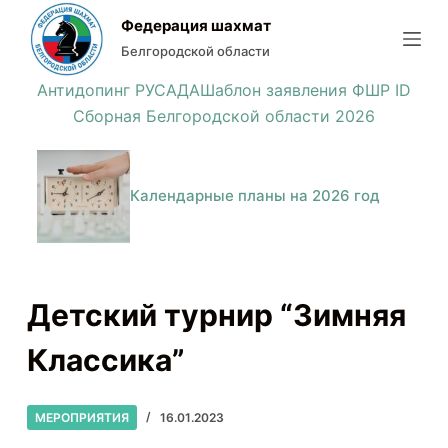
П
Федерация шахмат
е
Белгородской области
р
Антидопинг РУСАДА
Шаблон заявления ФШР ID
е
Сборная Белгородской области 2026
й
т
и
Календарные планы на 2026 год
к
с
у
т
Детский турнир “Зимняя
и
Классика”
МЕРОПРИЯТИЯ
16.01.2023