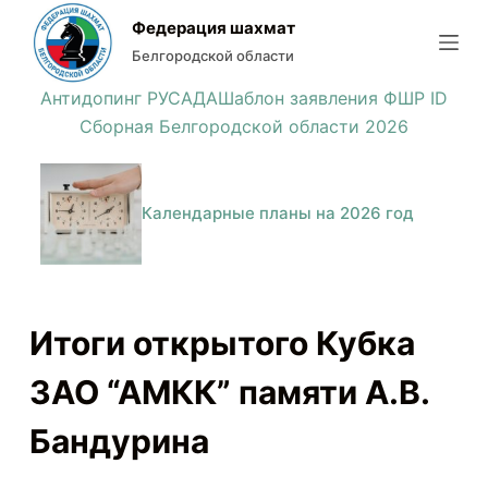
П
Федерация шахмат
е
Белгородской области
р
Антидопинг РУСАДА
Шаблон заявления ФШР ID
е
Сборная Белгородской области 2026
й
т
и
Календарные планы на 2026 год
к
с
у
т
Итоги открытого Кубка
и
ЗАО “АМКК” памяти А.В.
Бандурина