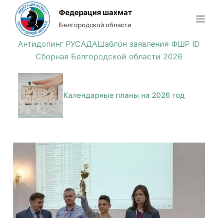
П
Федерация шахмат
е
Белгородской области
р
Антидопинг РУСАДА
Шаблон заявления ФШР ID
е
Сборная Белгородской области 2026
й
т
и
Календарные планы на 2026 год
к
с
у
т
и