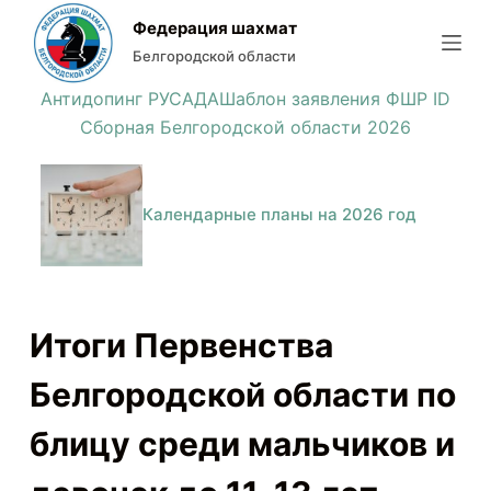
П
Федерация шахмат
е
Белгородской области
р
Антидопинг РУСАДА
Шаблон заявления ФШР ID
е
Сборная Белгородской области 2026
й
т
и
Календарные планы на 2026 год
к
с
у
т
Итоги Первенства
и
Белгородской области по
блицу среди мальчиков и