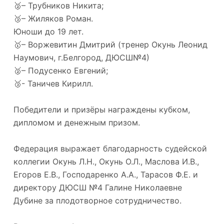
🥈– Трубников Никита;
🥉– Жиляков Роман.
Юноши до 19 лет.
🥇– Воржевитин Дмитрий (тренер Окунь Леонид
Наумович, г.Белгород, ДЮСШ№4)
🥈– Подусенко Евгений;
🥉- Таничев Кирилл.
Победители и призёры награждены кубком,
дипломом и денежным призом.
Федерация выражает благодарность судейской
коллегии Окунь Л.Н., Окунь О.Л., Маслова И.В.,
Егоров Е.В., Господаренко А.А., Тарасов Ф.Е. и
директору ДЮСШ №4 Галине Николаевне
Дубине за плодотворное сотрудничество.