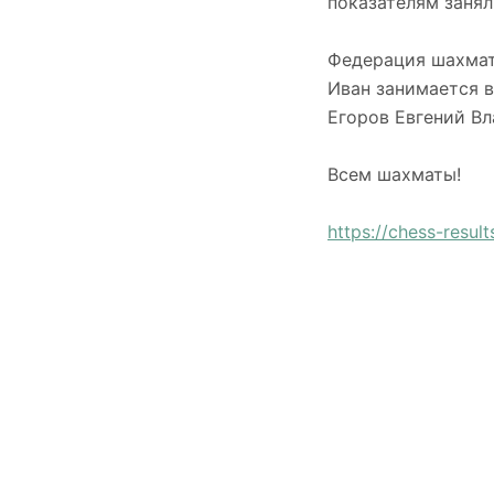
показателям занял
Федерация шахмат 
Иван занимается 
Егоров Евгений В
Всем шахматы!
https://chess-resu