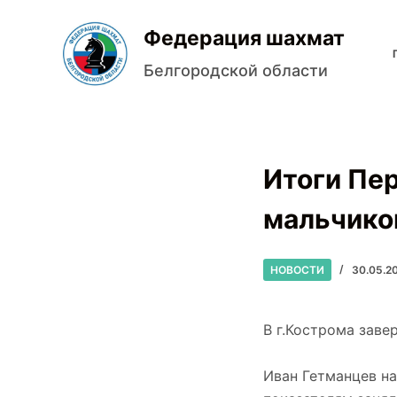
П
Федерация шахмат
е
р
Белгородской области
е
й
т
и
Итоги Пе
к
с
мальчиков
у
т
НОВОСТИ
30.05.2
и
В г.Кострома заве
Иван Гетманцев на