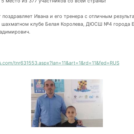
 5 место из 377 участников со всей страны!
поздравляет Ивана и его тренера с отличным результ
в шахматном клубе Белая Королева, ДЮСШ №4 города Б
ладимирович.
lts.com/tnr631553.aspx?lan=11&art=1&rd=11&fed=RUS