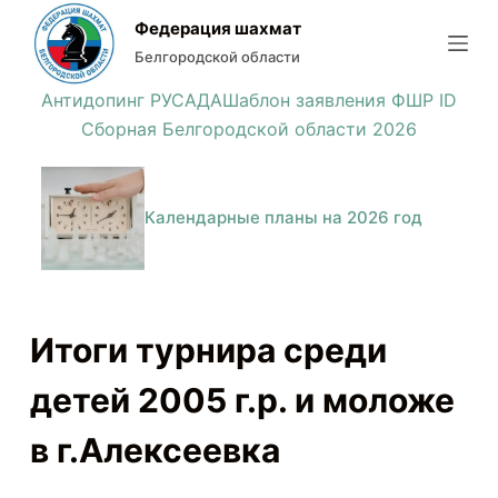
П
Федерация шахмат
е
Белгородской области
р
Антидопинг РУСАДА
Шаблон заявления ФШР ID
е
Сборная Белгородской области 2026
й
т
и
Календарные планы на 2026 год
к
с
у
т
Итоги турнира среди
и
детей 2005 г.р. и моложе
в г.Алексеевка