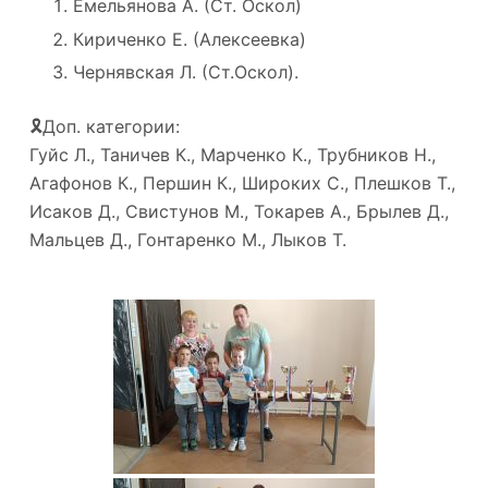
Емельянова А. (Ст. Оскол)
Кириченко Е. (Алексеевка)
Чернявская Л. (Ст.Оскол).
🎗Доп. категории:
Гуйс Л., Таничев К., Марченко К., Трубников Н.,
Агафонов К., Першин К., Широких С., Плешков Т.,
Исаков Д., Свистунов М., Токарев А., Брылев Д.,
Мальцев Д., Гонтаренко М., Лыков Т.