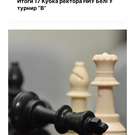
Итоги 17 Кубка ректора НИУ БелГУ
турнир “В”