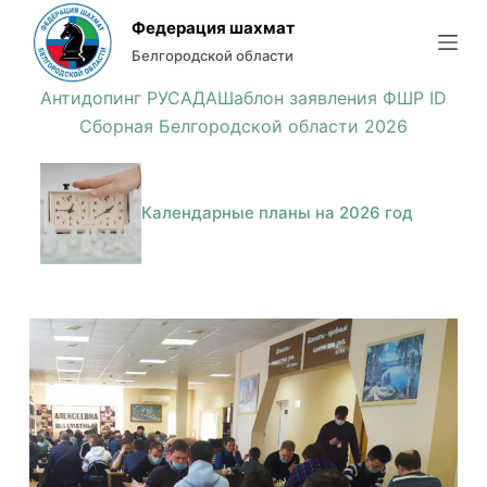
П
Федерация шахмат
е
Белгородской области
р
Антидопинг РУСАДА
Шаблон заявления ФШР ID
е
Сборная Белгородской области 2026
й
т
и
Календарные планы на 2026 год
к
с
у
т
и